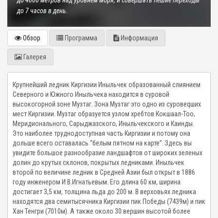
до 4000 метров над уровнем моря, и совершать пешие переходы
до 7 часов в день.
Обзор
Программа
Информация
Галерея
Крупнейший ледник Киргизии Иныльчек образованный слиянием
Северного и Южного Иныльчека находится в суровой
высокогорной зоне Музтаг. Зона Музтаг это одно из суровеqших
мест Киргизии. Музтаг образуется узлом хребтов Кокшаал-Тоо,
Меридионального, Сарыджазского, Иныльчекского и Каинды.
Это наиболее труднодоступная часть Киргизии и потому она
дольше всего оставалась “белым пятном на карте”. Здесь вы
увидите большое разнообразие ландшафтов от широких зеленых
долин до крутых склонов, покрытых ледниками. Иныльчек
второй по величине ледник в Средней Азии был открыт в 1886
году инженером И.В.Игнатьевым. Его длина 60 км, ширина
достигает 3,5 км, толщина льда до 200 м. В верховьях ледника
находятся два семитысячника Киргизии пик Победы (7439м) и пик
Хан Тенгри (7010м). А также около 30 вершин высотой более