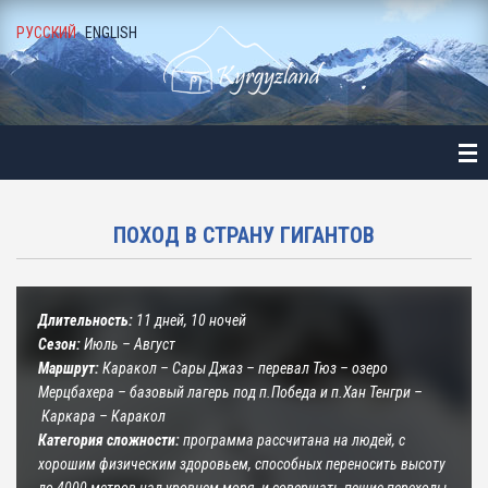
РУССКИЙ
ENGLISH
АВНАЯ
ТАЛОГ
ЛЕЗНАЯ ИНФОРМАЦИЯ
ПОХОД В СТРАНУ ГИГАНТОВ
О ГАЛЕРЕЯ
Г И НОВОСТИ
Длительность:
11 дней, 10 ночей
Сезон:
Июль – Август
АС
Маршрут:
Каракол – Сары Джаз – перевал Тюз – озеро
Мерцбахера – базовый лагерь под п.Победа и п.Хан Тенгри –
Каркара – Каракол
УЗЬЯ И ПАРТНЕРЫ
Категория сложности:
программа рассчитана на людей, с
хорошим физическим здоровьем, способных переносить высоту
НТАКТЫ