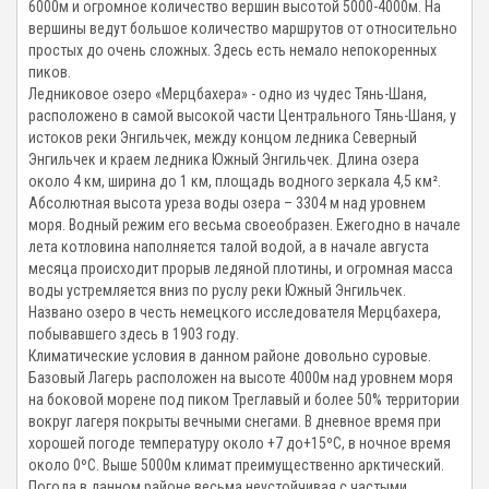
6000м и огромное количество вершин высотой 5000-4000м. На
вершины ведут большое количество маршрутов от относительно
простых до очень сложных. Здесь есть немало непокоренных
пиков.
Ледниковое озеро «Мерцбахера» - одно из чудес Тянь-Шаня,
расположено в самой высокой части Центрального Тянь-Шаня, у
истоков реки Энгильчек, между концом ледника Северный
Энгильчек и краем ледника Южный Энгильчек. Длина озера
около 4 км, ширина до 1 км, площадь водного зеркала 4,5 км².
Абсолютная высота уреза воды озера – 3304 м над уровнем
моря. Водный режим его весьма своеобразен. Ежегодно в начале
лета котловина наполняется талой водой, а в начале августа
месяца происходит прорыв ледяной плотины, и огромная масса
воды устремляется вниз по руслу реки Южный Энгильчек.
Названо озеро в честь немецкого исследователя Мерцбахера,
побывавшего здесь в 1903 году.
Климатические условия в данном районе довольно суровые.
Базовый Лагерь расположен на высоте 4000м над уровнем моря
на боковой морене под пиком Треглавый и более 50% территории
вокруг лагеря покрыты вечными снегами. В дневное время при
хорошей погоде температуру около +7 до+15ºС, в ночное время
около 0ºС. Выше 5000м климат преимущественно арктический.
Погода в данном районе весьма неустойчивая с частыми