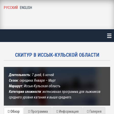
РУССКИЙ
ENGLISH
АВНАЯ
ТАЛОГ
ЛЕЗНАЯ ИНФОРМАЦИЯ
СКИТУР В ИССЫК-КУЛЬСКОЙ ОБЛАСТИ
О ГАЛЕРЕЯ
Г И НОВОСТИ
Длительность:
7 дней, 6 ночей
Сезон:
середина Января – Март
АС
Маршрут:
Иссык-Кульская область
Категория сложности
: интенсивная программа для лыжников
среднего уровня катания и выше среднего.
УЗЬЯ И ПАРТНЕРЫ
Обзор
Программа
Информация
Галерея
НТАКТЫ