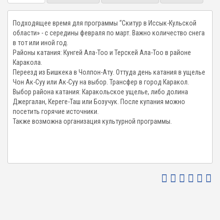
Подходящее время для программы “Скитур в Иссык-Кульской
области» - с середины февраля по март. Важно количество снега
в тот или иной год.
Районы катания: Кунгей Ала-Тоо и Терскей Ала-Тоо в районе
Каракола.
Переезд из Бишкека в Чолпон-Ату. Оттуда день катания в ущелье
Чон Ак-Суу или Ак-Суу на выбор. Трансфер в город Каракол.
Выбор района катания: Каракольское ущелье, либо долина
Джергалан, Кереге-Таш или Бозучук. После купания можно
посетить горячие источники.
Также возможна организация культурной программы.