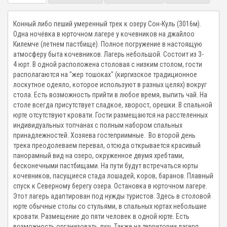
Конный либо пеший умеренный трек к озеру Сон-Куль (3016м).
Одна ночёвка в юрточном лагере у кочевников на джайлоо
Килемче (летнем пастбище). Полное погружение в настоящую
атмосферу быта кочевников. Лагерь небольшой. Состоит из 3-
4 юрт. В одной расположена столовая с низким столом, гости
располагаются на "жер тошоках" (киргизское традиционное
лоскутное одеяло, которое используют в разных целях) вокруг
стола. Есть возможность прийти в любое время, выпить чай. На
столе всегда присутствует сладкое, хворост, орешки. В спальной
юрте отсутствуют кровати. Гости размещаются на расстеленных
индивидуальных топчанах с полным набором спальных
принадлежностей. Хозяева гостеприимные. Во второй день
трека преодолеваем перевал, отсюда открывается красивый
панорамный вид на озеро, окруженное двумя хребтами,
бесконечными пастбищами. На пути будут встречаться юрты
кочевников, пасущиеся стада лошадей, коров, баранов. Плавный
спуск к Северному берегу озера. Остановка в юрточном лагере.
Этот лагерь адаптирован под нужды туристов. Здесь в столовой
юрте обычные столы со стульями, в спальных юртах небольшие
кровати. Размещение до пяти человек в одной юрте. Есть
возможность организовать душ. Также на территории лагеря