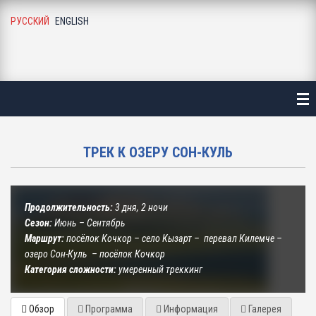
РУССКИЙ
ENGLISH
АВНАЯ
ТАЛОГ
ЛЕЗНАЯ ИНФОРМАЦИЯ
ТРЕК К ОЗЕРУ СОН-КУЛЬ
О ГАЛЕРЕЯ
Г И НОВОСТИ
Продолжительность:
3 дня, 2 ночи
Сезон:
Июнь – Сентябрь
АС
Маршрут:
посёлок Кочкор – село Кызарт – перевал Килемче –
озеро Сон-Куль – посёлок Кочкор
Категория сложности:
умеренный треккинг
УЗЬЯ И ПАРТНЕРЫ
Обзор
Программа
Информация
Галерея
НТАКТЫ