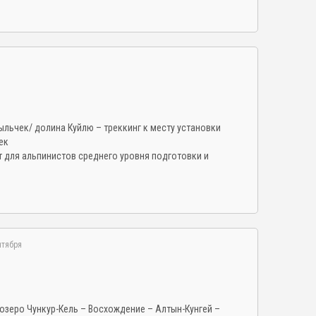
льчек/ долина Куйлю – треккинг к месту установки
ек
 для альпинистов среднего уровня подготовки и
нтября
озеро Чункур-Кель – Восхождение – Алтын-Кунгей –