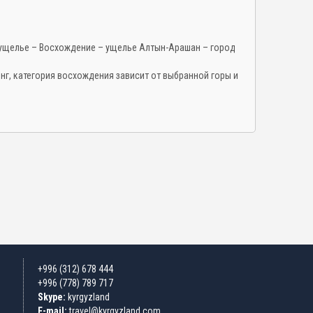
ущелье – Восхождение – ущелье Алтын-Арашан – город
г, категория восхождения зависит от выбранной горы и
+996 (312) 678 444
+996 (778) 789 717
Skype:
kyrgyzland
E-mail:
travel@kyrgyzland.com