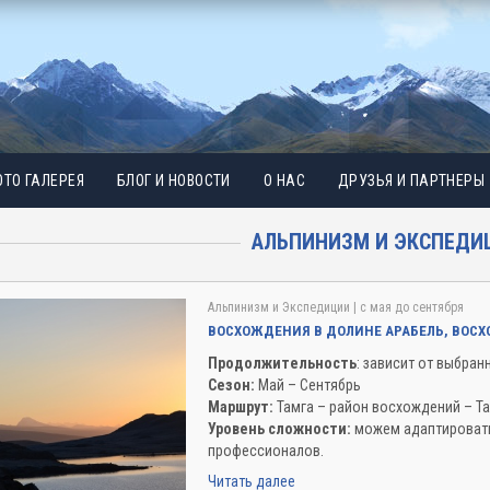
ТО ГАЛЕРЕЯ
БЛОГ И НОВОСТИ
О НАС
ДРУЗЬЯ И ПАРТНЕРЫ
АЛЬПИНИЗМ И ЭКСПЕДИ
Альпинизм и Экспедиции
| c мая до сентября
ВОСХОЖДЕНИЯ В ДОЛИНЕ АРАБЕЛЬ, ВОС
Продолжительность
: зависит от выбра
Сезон:
Май – Сентябрь
Маршрут:
Тамга – район восхождений – Т
Уровень сложности:
можем адаптировать
профессионалов.
Читать далее