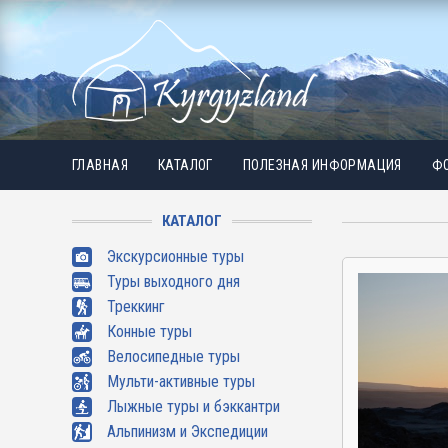
ГЛАВНАЯ
КАТАЛОГ
ПОЛЕЗНАЯ ИНФОРМАЦИЯ
ФО
КАТАЛОГ
Экскурсионные туры
Туры выходного дня
Треккинг
Конные туры
Велосипедные туры
Мульти-активные туры
Лыжные туры и бэккантри
Альпинизм и Экспедиции