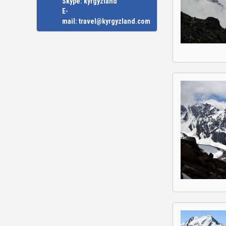
Skype:
kyrgyzland
E-
mail:
travel@kyrgyzland.com