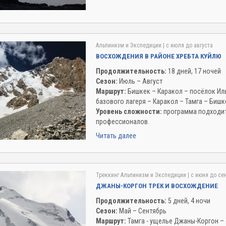
Альпинизм и Экспедиции
| c июля до августа
ВОСХОЖДЕНИЯ В РАЙОНЕ ХРЕБТА КУЙЛЮ
Продолжительность:
18 дней, 17 ночей
Сезон:
Июль – Август
Маршрут:
Бишкек – Каракол – посёлок Илы
базового лагеря – Каракол – Тамга – Бишк
Уровень сложности:
программа подходит
профессионалов.
Читать далее
Треккинг
Альпинизм и Экспедиции
| c июня до се
ДЖАНЫ-КОРГОН ТРЕК И ВОСХОЖДЕНИЕ
Продолжительность:
5 дней, 4 ночи
Сезон:
Май – Сентябрь
Маршрут:
Тамга - ущелье Джаны-Коргон – 