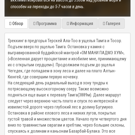
акклиматизироваться на высоте до 3500м над уровнем моря и
способен на переходы до 5-7 часов в день.
Обзор
Программа
Информация
Галерея
Треккинг в предгорья Терскей Ала-Тоо в ущелья Тамга и Тосор.
Подъем вверх по ущелью Тамга. Остановка у камня с
выгравированной буддийской мантрой «ОМ МАНИ ПАДМЭ ХУМ»,
(«Вселенная дарует процветание и изобилие мне, принимающему
их с открытым сердцем»). Продолжаем подъем до ущелья
Чегедек, где попадаем в зону леса и далее на плато Алтын-
Кюнгей, где совершим первую ночевку.
На следующий день радиальный выход в зону тундры к
потрясающему высокогорному озеру. Также возможно
подняться еще выше к перевалу Тамга(3889м). Далее маршрут
следует через верхнюю часть плато и спуск по интересной и
извилистой дороге через глубокий лес в долину Бугумуюз.
Остановка в районе елового леса и низких лугов, покрытых
густой травой и множеством цветов. Начало пути четвертого дня
вниз по травянистым оврагам и хребтам, через большие склоны,
спускаясь к долинам и каньонам Базарбай-Булака. Это все