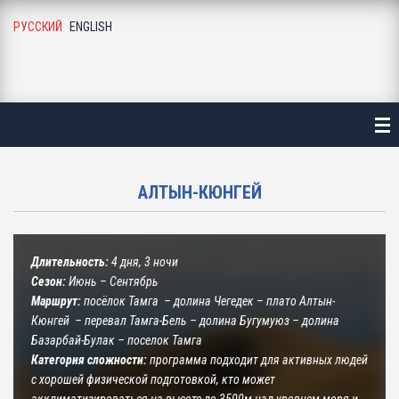
РУССКИЙ
ENGLISH
АВНАЯ
ТАЛОГ
ЛЕЗНАЯ ИНФОРМАЦИЯ
АЛТЫН-КЮНГЕЙ
О ГАЛЕРЕЯ
Г И НОВОСТИ
Длительность:
4 дня, 3 ночи
Сезон:
Июнь – Сентябрь
АС
Маршрут:
посёлок Тамга – долина Чегедек – плато Алтын-
Кюнгей – перевал Тамга-Бель – долина Бугумуюз – долина
Базарбай-Булак – поселок Тамга
УЗЬЯ И ПАРТНЕРЫ
Категория сложности:
программа подходит для активных людей
с хорошей физической подготовкой, кто может
НТАКТЫ