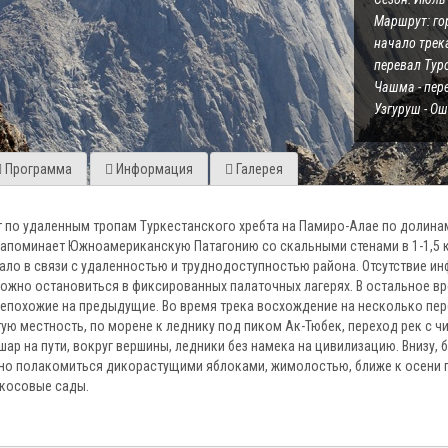
Маршрут: гор
начало трека
перевал Туро
Чашма - пере
Узгуруш - Ош
Программа
Информация
Галерея
 по удаленным тропам Туркестанского хребта на Памиро-Алае по долинам
апоминает Южноамериканскую Патагонию со скальными стенами в 1-1,5 км
ло в связи с удаленностью и труднодоступностью района. Отсутствие инф
можно остановиться в фиксированных палаточных лагерях. В остальное вр
непохожие на предыдущие. Во время трека восхождение на несколько пер
ую местность, по морене к леднику под пиком Ак-Тюбек, переход рек с чи
ар на пути, вокруг вершины, ледники без намека на цивилизацию. Внизу,
жно полакомиться дикорастущими яблоками, жимолостью, ближе к осени 
косовые сады.