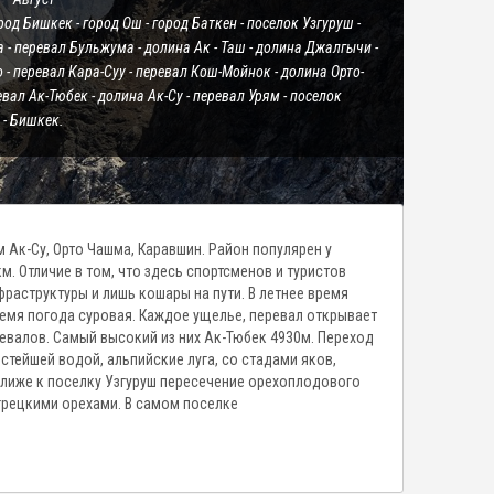
од Бишкек - город Ош - город Баткен - поселок Узгуруш -
 - перевал Бульжума - долина Ак - Таш - долина Джалгычи -
 - перевал Кара-Суу - перевал Кош-Мойнок - долина Орто-
вал Ак-Тюбек - долина Ак-Су - перевал Урям - поселок
 - Бишкек.
 Ак-Су, Орто Чашма, Каравшин. Район популярен у
. Отличие в том, что здесь спортсменов и туристов
раструктуры и лишь кошары на пути. В летнее время
емя погода суровая. Каждое ущелье, перевал открывает
евалов. Самый высокий из них Ак-Тюбек 4930м. Переход
стейшей водой, альпийские луга, со стадами яков,
 ближе к поселку Узгуруш пересечение орехоплодового
грецкими орехами. В самом поселке