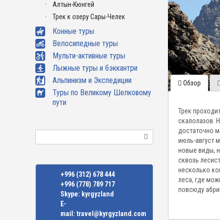
Алтын-Кюнгей
Трек к озеру Сары-Челек
Конные туры
Велосипедные туры
Мульти-активные туры
Лыжные туры и бэккантри
Альпинизм и Экспедиции
Обзор
Туры по Великому Шелковому
пути
Трек проходит
скалолазов. Н
достаточно ма
Поиск
июль-август 
новые виды, 
сквозь лесист
несколько кош
+996 (312) 678 444
леса, где мо
+996 (778) 789 717
повсюду абри
Skype:
kyrgyzland
E-
mail:
travel@kyrgyzland.com