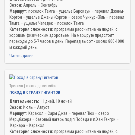
Сезон:
Апрель – Сентябрь
Маршрут:
поселок Тамга – ущелье Барскаун – перевал Джаны-
Коргон – ущелье Джаны-Коргон – озеро Чункур-Кёль – перевал
Тамга – ущелье Чегедек – поселок Тамга
Категория сложности:
программа рассчитана на людей, с
хорошим физическим здоровьем. На маршруте предстоят
переходы до 5-7 часов в день. Перепад высот - около 800-1000
м каждый день.
Читать далее
Треккинг
| c июня до сентября
ПОХОД В СТРАНУ ГИГАНТОВ
Длительность:
11 дней, 10 ночей
Сезон:
Июль – Август
Маршрут:
Каракол – Сары Джаз – перевал Тюз – озеро
Мерцбахера – базовый лагерь под п.Победа и п.Хан Тенгри –
Каркара – Каракол
Категория сложности:
программа рассчитана на людей, с