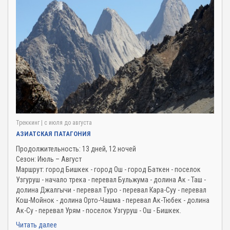
Треккинг
| c июля до августа
АЗИАТСКАЯ ПАТАГОНИЯ
Продолжительность: 13 дней, 12 ночей
Сезон: Июль – Август
Маршрут: город Бишкек - город Ош - город Баткен - поселок
Узгуруш - начало трека - перевал Бульжума - долина Ак - Таш -
долина Джалгычи - перевал Туро - перевал Кара-Суу - перевал
Кош-Мойнок - долина Орто-Чашма - перевал Ак-Тюбек - долина
Ак-Су - перевал Урям - поселок Узгуруш - Ош - Бишкек.
Читать далее