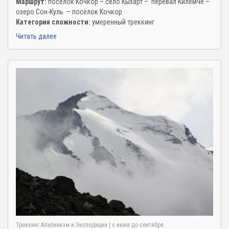
Маршрут:
посёлок Кочкор – село Кызарт – перевал Килемче –
озеро Сон-Куль – посёлок Кочкор
Категория сложности:
умеренный треккинг
Читать далее
Треккинг
Альпинизм и Экспедиции
| c июня до сентября