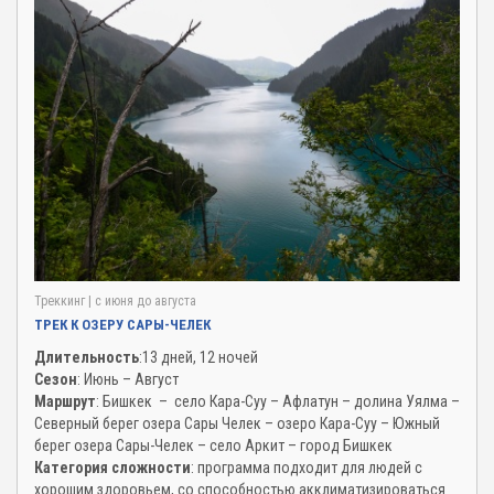
Треккинг
| c июня до августа
ТРЕК К ОЗЕРУ САРЫ-ЧЕЛЕК
Длительность
:13 дней, 12 ночей
Сезон
: Июнь – Август
Маршрут
: Бишкек – село Кара-Суу – Афлатун – долина Уялма –
Северный берег озера Сары Челек – озеро Кара-Суу – Южный
берег озера Сары-Челек – село Аркит – город Бишкек
Категория сложности
: программа подходит для людей с
хорошим здоровьем, со способностью акклиматизироваться