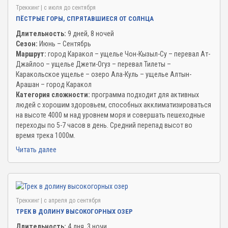
Треккинг
| c июля до сентября
ПЁСТРЫЕ ГОРЫ, СПРЯТАВШИЕСЯ ОТ СОЛНЦА
Длительность:
9 дней, 8 ночей
Сезон:
Июнь – Сентябрь
Маршрут:
город Каракол – ущелье Чон-Кызыл-Су – перевал Ат-
Джайлоо – ущелье Джети-Огуз – перевал Тилеты –
Каракольское ущелье – озеро Ала-Куль – ущелье Алтын-
Арашан – город Каракол
Категория сложности:
программа подходит для активных
людей с хорошим здоровьем, способных акклиматизироваться
на высоте 4000 м над уровнем моря и совершать пешеходные
переходы по 5-7 часов в день. Средний перепад высот во
время трека 1000м.
Читать далее
Треккинг
| c апреля до сентября
ТРЕК В ДОЛИНУ ВЫСОКОГОРНЫХ ОЗЕР
Длительность:
4 дня, 3 ночи