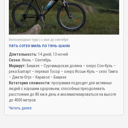
Велосипедные туры
| c мая до сентября
ПЯТЬ СОТЕН МИЛЬ ПО ТЯНЬ-ШАНЮ
Длительность:
14 дней, 13 ночей
Сезон:
Июнь – Сентябрь
Маршрут:
Бишкек – Суусамырская долина – озеро Сон-Куль –
река Балгарт – перевал Тосор – озеро Иссык-Куль – село Тамга
– Джети-Огуз – Каракол – Бишкек
Категория сложности:
программа подходит для активных
людей с хорошим здоровьем, способных преодолевать
расстояния до 80 км в день и акклиматизироваться на высоте
до 4000 метров.
Читать далее