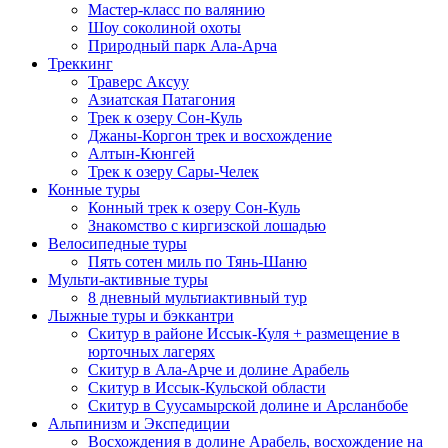
Мастер-класс по валянию
Шоу соколиной охоты
Природный парк Ала-Арча
Треккинг
Траверс Аксуу
Азиатская Патагония
Трек к озеру Сон-Куль
Джаны-Коргон трек и восхождение
Алтын-Кюнгей
Трек к озеру Сары-Челек
Конные туры
Конный трек к озеру Сон-Куль
Знакомство с киргизской лошадью
Велосипедные туры
Пять сотен миль по Тянь-Шаню
Мульти-активные туры
8 дневный мультиактивный тур
Лыжные туры и бэккантри
Скитур в районе Иссык-Куля + размещение в
юрточных лагерях
Скитур в Ала-Арче и долине Арабель
Скитур в Иссык-Кульской области
Скитур в Суусамырской долине и Арсланбобе
Альпинизм и Экспедиции
Восхождения в долине Арабель, восхождение на