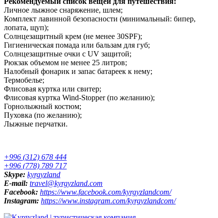
Рекомендуемый список вещей для путешествия:
Личное лыжное снаряжение, шлем;
Комплект лавинной безопасности (минимальный: бипер,
лопата, щуп);
Солнцезащитный крем (не менее 30SPF);
Гигиеническая помада или бальзам для губ;
Солнцезащитные очки с UV защитой;
Рюкзак объемом не менее 25 литров;
Налобный фонарик и запас батареек к нему;
Термобелье;
Флисовая куртка или свитер;
Флисовая куртка Wind-Stopper (по желанию);
Горнолыжный костюм;
Пуховка (по желанию);
Лыжные перчатки.
+996 (312) 678 444
+996 (778) 789 717
Skype:
kyrgyzland
E-mail:
travel@kyrgyzland.com
Facebook:
https://www.facebook.com/kyrgyzlandcom/
Instagram:
https://www.instagram.com/kyrgyzlandcom/