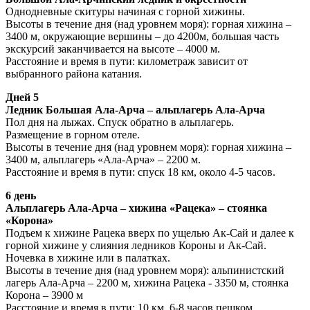
Однодневные скитуры начиная с горной хижины.
Высоты в течение дня (над уровнем моря): горная хижина –
3400 м, окружающие вершины – до 4200м, большая часть
экскурсий заканчивается на высоте – 4000 м.
Расстояние и время в пути: километраж зависит от
выбранного района катания.
Дней 5
Ледник Большая Ала-Арча – альплагерь Ала-Арча
Пол дня на лыжах. Спуск обратно в альплагерь.
Размещение в горном отеле.
Высоты в течение дня (над уровнем моря): горная хижина –
3400 м, альплагерь «Ала-Арча» – 2200 м.
Расстояние и время в пути: спуск 18 км, около 4-5 часов.
6 день
Альплагерь Ала-Арча – хижина «Рацека» – стоянка
«Корона»
Подъем к хижине Рацека вверх по ущелью Ак-Сай и далее к
горной хижине у слияния ледников Короны и Ак-Сай.
Ночевка в хижине или в палатках.
Высоты в течение дня (над уровнем моря): альпинистский
лагерь Ала-Арча – 2200 м, хижина Рацека - 3350 м, стоянка
Корона – 3900 м
Расстояние и время в пути: 10 км, 6-8 часов пешком.