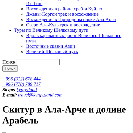
Ит-Тиш
Восхождения в районе хребта Куйлю
Джаны-Коргон трек и восхождение
Восхождения в Природном парке Ала-Арча
Озеро Ала-Куль трек и восхождение
Туры по Великому Шелковому пути
Вдоль караванных дорог Великого Шелкового
пути
Восточные сказки Азии
Великий Шёлковый путь
Поиск
+996 (312) 678 444
+996 (778) 789 717
Skype:
kyrgyzland
E-mail:
travel@kyrgyzland.com
Скитур в Ала-Арче и долине
Арабель