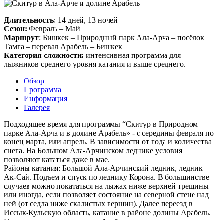
Длительность:
14 дней, 13 ночей
Сезон:
Февраль – Май
Маршрут
: Бишкек – Природный парк Ала-Арча – посёлок
Тамга – перевал Арабель – Бишкек
Категория сложности:
интенсивная программа для
лыжников среднего уровня катания и выше среднего.
Обзор
Программа
Информация
Галерея
Подходящее время для программы “Скитур в Природном
парке Ала-Арча и в долине Арабель» - с середины февраля по
конец марта, или апрель. В зависимости от года и количества
снега. На Большом Ала-Арчинском леднике условия
позволяют кататься даже в мае.
Районы катания: Большой Ала-Арчинский ледник, ледник
Ак-Сай. Подъем и спуск по леднику Корона. В большинстве
случаев можно покататься на лыжах ниже верхней трещины
или иногда, если позволяет состояние на северной стене над
ней (от седла ниже скалистых вершин). Далее переезд в
Иссык-Кульскую область, катание в районе долины Арабель.