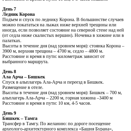
День 7
Ледник Корона
Подъем и спуск по леднику Корона. В большинстве случаев
можно покататься на лыжах ниже верхней трещины или
иногда, если позволяет состояние на северной стене над ней
(от седла ниже скалистых вершин). Ночевка в хижине или в
палатках.
Высоты в течение дня (над уровнем моря): стоянка Корона –
3900 м, верхняя трещина – 4700 м, седло – 4800 м.
Расстояние и время в пути: километраж зависит от
выбранного маршрута.
День 8
Ала Арча – Бишкек
Спуск в альплагерь Ала-Арча и переезд в Бишкек.
Размещение в отеле.
Высоты в течение дня (над уровнем моря): Бишкек – 700 м,
альплагерь Ала-Арча – 2200 м, горная хижина –3400 м
Расстояние и время в пути: 10 км, 4-5 часов.
День 9
Бишкек – Тамга
Трансфер в Тамгу. По желанию: по дороге посещение
археолого-архитектурного комплекса «Башня Бурана»,