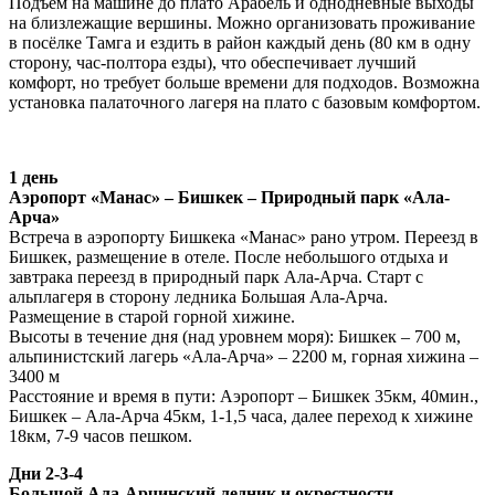
Подъем на машине до плато Арабель и однодневные выходы
на близлежащие вершины. Можно организовать проживание
в посёлке Тамга и ездить в район каждый день (80 км в одну
сторону, час-полтора езды), что обеспечивает лучший
комфорт, но требует больше времени для подходов. Возможна
установка палаточного лагеря на плато с базовым комфортом.
1 день
Аэропорт «Манас» – Бишкек – Природный парк «Ала-
Арча»
Встреча в аэропорту Бишкека «Манас» рано утром. Переезд в
Бишкек, размещение в отеле. После небольшого отдыха и
завтрака переезд в природный парк Ала-Арча. Старт с
альплагеря в сторону ледника Большая Ала-Арча.
Размещение в старой горной хижине.
Высоты в течение дня (над уровнем моря): Бишкек – 700 м,
альпинистский лагерь «Ала-Арча» – 2200 м, горная хижина –
3400 м
Расстояние и время в пути: Аэропорт – Бишкек 35км, 40мин.,
Бишкек – Ала-Арча 45км, 1-1,5 часа, далее переход к хижине
18км, 7-9 часов пешком.
Дни 2-3-4
Большой Ала-Арчинский ледник и окрестности