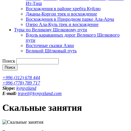
Ит-Тиш
Восхождения в районе хребта Куйлю
Джаны-Коргон трек и восхождение
Восхождения в Природном парке Ала-Арча
Озеро Ала-Куль трек и восхождение
Туры по Великому Шелковому пути
Вдоль караванных дорог Великого Шелкового
пути
Восточные сказки Азии
Великий Шёлковый путь
Поиск
+996 (312) 678 444
+996 (778) 789 717
Skype:
kyrgyzland
E-mail:
travel@kyrgyzland.com
Скальные занятия