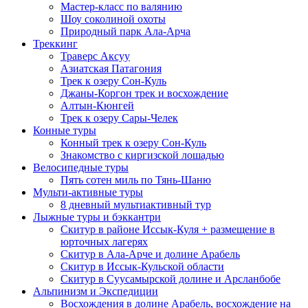
Мастер-класс по валянию
Шоу соколиной охоты
Природный парк Ала-Арча
Треккинг
Траверс Аксуу
Азиатская Патагония
Трек к озеру Сон-Куль
Джаны-Коргон трек и восхождение
Алтын-Кюнгей
Трек к озеру Сары-Челек
Конные туры
Конный трек к озеру Сон-Куль
Знакомство с киргизской лошадью
Велосипедные туры
Пять сотен миль по Тянь-Шаню
Мульти-активные туры
8 дневный мультиактивный тур
Лыжные туры и бэккантри
Скитур в районе Иссык-Куля + размещение в
юрточных лагерях
Скитур в Ала-Арче и долине Арабель
Скитур в Иссык-Кульской области
Скитур в Суусамырской долине и Арсланбобе
Альпинизм и Экспедиции
Восхождения в долине Арабель, восхождение на